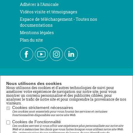
Adhérer à l'Amicale
Vidéos visite et témoignages
Espace de téléchargement - Toutes nos
documentations
Mentions légales
Plan du site
Nous contacter
Nous utilisons des cookies
Nous utilisons des cookies et d'autres technologies de suivi pour
améliorer votre expérience de navigation sur notre site, pour vous
École de Roville
montrer un contenu personnalisé et des publicités ciblées, pour
analyser le trafic de notre site et pour comprendre la provenance de nos
3 rue du Stade
visiteurs.
88700 ROVILLE AUX CHÊNES
Cookies strictement nécessaires
Ces cookies sont essentiels pour vous fournir les services et certaines
Tél : 03 29 65 11 04
fonctionnalités disponibles sur notre site Web.
lycee@roville.fr
Cookies de Fonctionnalité
Ces cookies servent à vous offrir une expérience plus personnalisée sur notre site
Centre de Formation Professionnelle
Web et à mémoriser les choix que vous faites lorsque vous utilisez notre site Web.
(Ex. : mémorisation de vos préférences de langue, de vos identifiants de