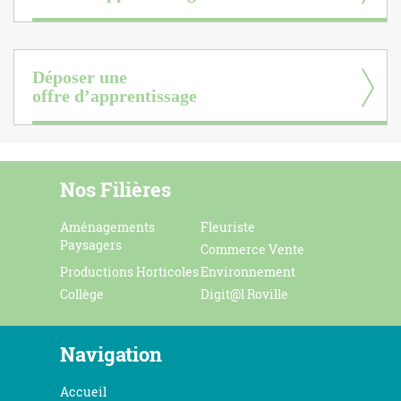
Déposer une
offre d’apprentissage
Nos Filières
Aménagements
Fleuriste
Paysagers
Commerce Vente
Productions Horticoles
Environnement
Collège
Digit@l Roville
Navigation
Accueil