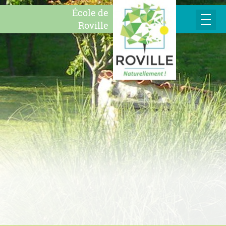
École de
Roville