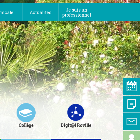
Je suis un
micale
Actualités
professionnel
Collège
Digit@l Roville