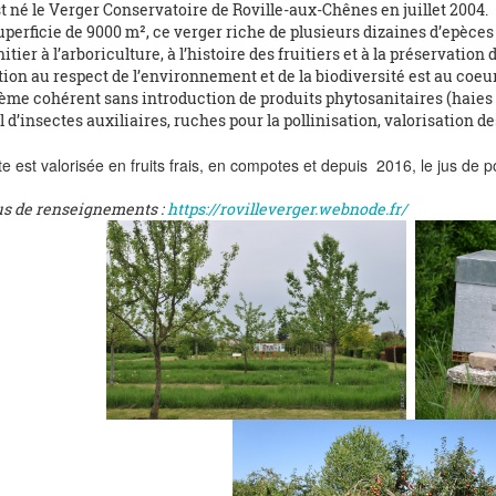
t né le Verger Conservatoire de Roville-aux-Chênes en juillet 2004.
perficie de 9000 m², ce verger riche de plusieurs dizaines d’epèces
nitier à l’arboriculture, à l’histoire des fruitiers et à la préservation
ion au respect de l’environnement et de la biodiversité est au coeu
ème cohérent sans introduction de produits phytosanitaires (haies 
l d’insectes auxiliaires, ruches pour la pollinisation, valorisation 
te est valorisée en fruits frais, en compotes et depuis 2016, le jus de
us de renseignements :
https://rovilleverger.webnode.fr/