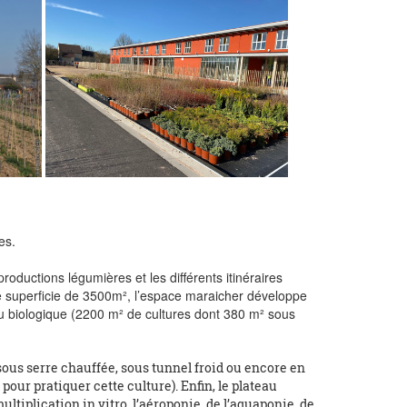
les.
roductions légumières et les différents itinéraires
une superficie de 3500m², l’espace maraicher développe
 ou biologique (2200 m² de cultures dont 380 m² sous
 sous serre chauffée, sous tunnel froid ou encore en
our pratiquer cette culture). Enfin, le plateau
iplication in vitro, l’aéroponie, de l’aquaponie, de