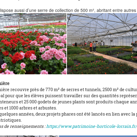
dispose aussi d’une serre de collection de 500 m², abritant entre autres
nière
ière recouvre près de 770 m² de serres et tunnels, 2500 m² de cultur
éal pour que les élèves puissent travailler sur des quantités représe
teneurs et 25 000 godets de jeunes plants sont produits chaque année
s et 1000 arbres et arbustes.
uelques années, deux projets phares ont été lancés en lien avec la p
triotiques.
us de renseignements :
https://www.patrimoine-horticole-lorrain.fr/