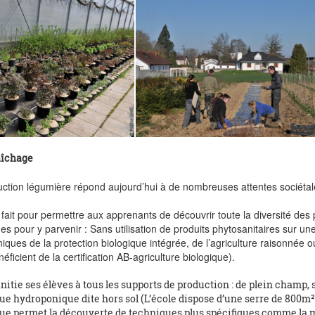
aîchage
ction légumière répond aujourd’hui à de nombreuses attentes sociéta
 fait pour permettre aux apprenants de découvrir toute la diversité des p
es pour y parvenir : Sans utilisation de produits phytosanitaires sur 
niques de la protection biologique intégrée, de l’agriculture raisonnée
néficient de la certification AB-agriculture biologique).
initie ses élèves à tous les supports de production : de plein champ,
e hydroponique dite hors sol (L’école dispose d’une serre de 800m² p
e permet la découverte de techniques plus spécifiques comme la mult