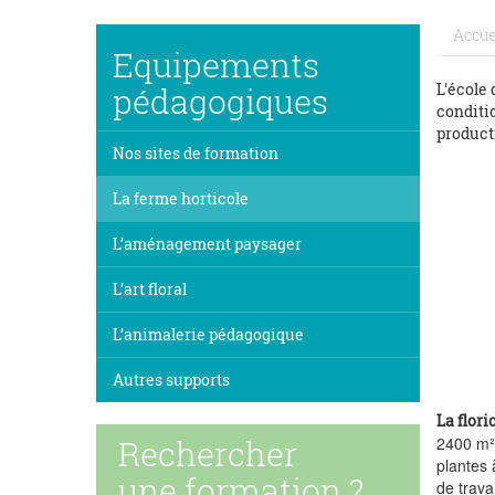
Accue
Equipements
L'école 
pédagogiques
conditio
producti
Nos sites de formation
La ferme horticole
L’aménagement paysager
L’art floral
L’animalerie pédagogique
Autres supports
La flori
Rechercher
2400 m² 
plantes 
une formation ?
de trava