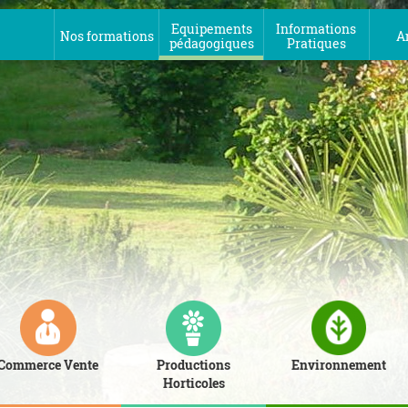
Equipements
Informations
Nos formations
A
pédagogiques
Pratiques
Commerce Vente
Productions
Environnement
Horticoles