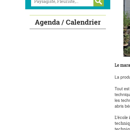
Agenda / Calendrier
Le mar
La produ
Tout est
techniqu
les tech
abris bé
L’école 
techniqu
techniqu