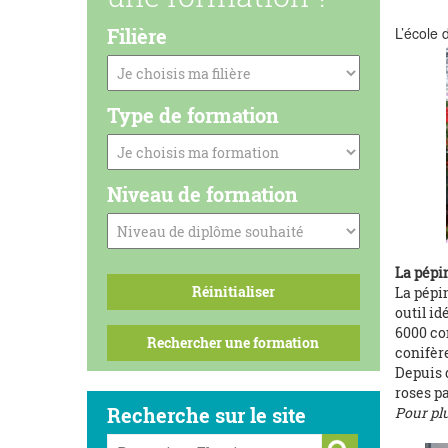
Filière
L’école 
Type de formation
Niveau de formation
La pépi
La pépin
outil id
6000 con
conifère
Depuis q
roses pa
Recherche sur le site
Pour pl