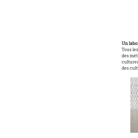
Un labor
Tous les
des mét
culture
des cul