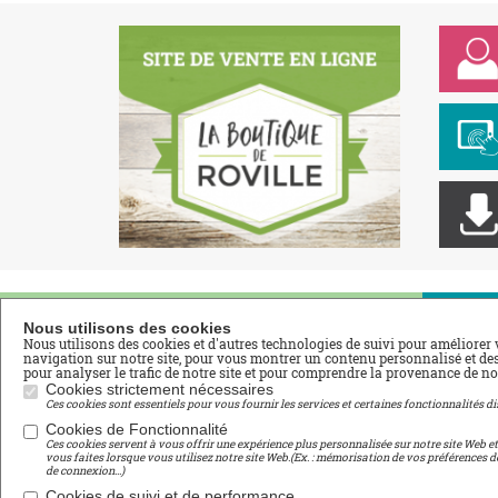
Nos Filières
Na
Nous utilisons des cookies
Nous utilisons des cookies et d'autres technologies de suivi pour améliorer 
navigation sur notre site, pour vous montrer un contenu personnalisé et des 
pour analyser le trafic de notre site et pour comprendre la provenance de nos
Aménagements Paysagers
Acc
Cookies strictement nécessaires
Fleuriste
Adh
Ces cookies sont essentiels pour vous fournir les services et certaines fonctionnalités di
Commerce Vente
Vid
Cookies de Fonctionnalité
Ces cookies servent à vous offrir une expérience plus personnalisée sur notre site Web e
Productions Horticoles
Esp
vous faites lorsque vous utilisez notre site Web.(Ex. : mémorisation de vos préférences d
de connexion...)
Tou
Environnement
Cookies de suivi et de performance