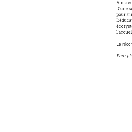
Ainsi es
D’une su
pour s’i
L’éducat
écosyst
l’accuei
La récol
Pour pl