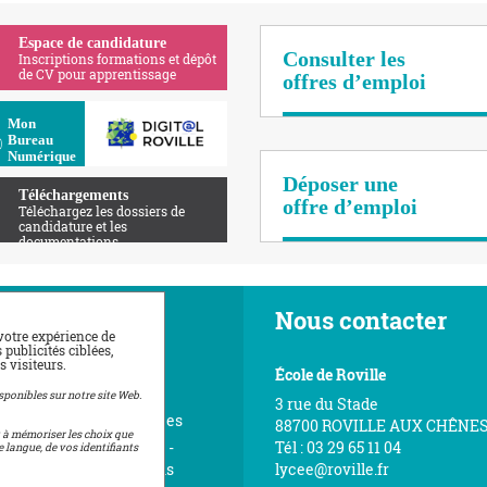
Espace de candidature
Consulter les
Inscriptions formations et dépôt
de CV pour apprentissage
offres d’emploi
Apolearn
Mon
Bureau
Numérique
Déposer une
Téléchargements
offre d’emploi
Téléchargez les dossiers de
candidature et les
documentations
vigation
Nous contacter
votre expérience de
publicités ciblées,
 visiteurs.
ueil
École de Roville
érer à l'Amicale
sponibles sur notre site Web.
3 rue du Stade
éos visite et témoignages
88700 ROVILLE AUX CHÊNE
t à mémoriser les choix que
ace de téléchargement -
Tél : 03 29 65 11 04
e langue, de vos identifiants
tes nos documentations
lycee@roville.fr