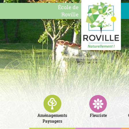
École de
Roville
Aménagements
Fleuriste
Paysagers