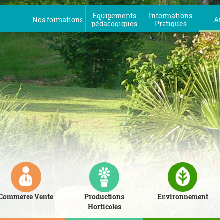
Equipements
Informations
Nos formations
A
pédagogiques
Pratiques
Commerce Vente
Productions
Environnement
Horticoles