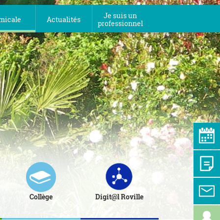
Je suis un
micale
Actualités
professionnel
Collège
Digit@l Roville