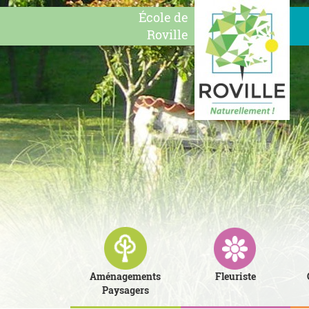
École de
Roville
Aménagements
Fleuriste
Paysagers