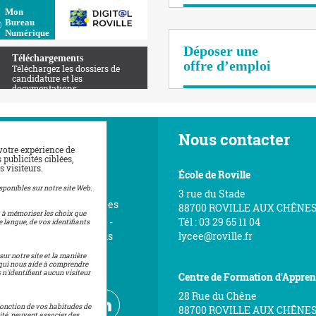
Apolearn
Mon
Bureau
Numérique
Déposer une
Téléchargements
offre d’emploi
Téléchargez les dossiers de
candidature et les
documentations
vigation
Nous contacter
votre expérience de
publicités ciblées,
 visiteurs.
ueil
École de Roville
érer à l'Amicale
sponibles sur notre site Web.
3 rue du Stade
éos visite et témoignages
88700 ROVILLE AUX CHÊNE
t à mémoriser les choix que
ace de téléchargement -
Tél : 03 29 65 11 04
e langue, de vos identifiants
tes nos documentations
lycee@roville.fr
tions légales
sur notre site et la manière
ce qui nous aide à comprendre
n du site
n'identifient aucun visiteur
Centre de Formation d'Appren
28 Rue du Chêne
 fonction de vos habitudes de
88700 ROVILLE AUX CHÊNE
ité, peuvent associer des