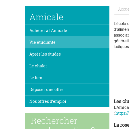
Accue
Amicale
L’école 
d’alimen
Adhérer à l'Amicale
associat
générati
Vie étudiante
ludiques
Après les études
Le chalet
Le lien
Déposer une offre
Les cl
Nos offres d’emploi
L'Amica
:
https:/
Rechercher
La ros