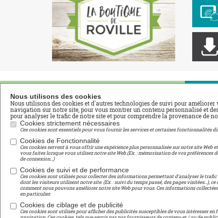
Nos Filières
Na
Nous utilisons des cookies
Nous utilisons des cookies et d'autres technologies de suivi pour améliorer 
navigation sur notre site, pour vous montrer un contenu personnalisé et des 
pour analyser le trafic de notre site et pour comprendre la provenance de nos
Aménagements Paysagers
Acc
Cookies strictement nécessaires
Fleuriste
Adh
Ces cookies sont essentiels pour vous fournir les services et certaines fonctionnalités di
Commerce Vente
Vid
Cookies de Fonctionnalité
Ces cookies servent à vous offrir une expérience plus personnalisée sur notre site Web e
Productions Horticoles
Esp
vous faites lorsque vous utilisez notre site Web.(Ex. : mémorisation de vos préférences d
de connexion...)
Tou
Environnement
Cookies de suivi et de performance
Men
Collège
Ces cookies sont utilisés pour collecter des informations permettant d'analyser le trafic 
dont les visiteurs utilisent notre site. (Ex. : suivi du temps passé, des pages visitées...), 
Pla
comment nous pouvons améliorer notre site Web pour vous. Ces informations collectées 
Digit@l Roville
en particulier.
Cookies de ciblage et de publicité
Ces cookies sont utilisés pour afficher des publicités susceptibles de vous intéresser en
navigation. Ces cookies, tels que servis par nos fournisseurs de contenu et / ou de public