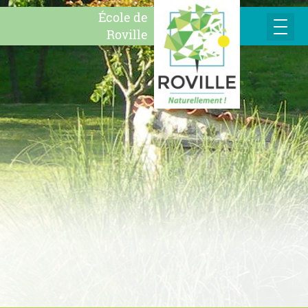
École de
Roville