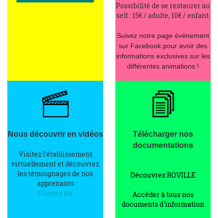
Possibilité de se restaurer au
self : 15€ / adulte, 10€ / enfant.
Suivez notre page évènement
sur Facebook pour avoir des
informations exclusives sur les
différentes animations !
Nous découvrir en vidéos
Télécharger nos
documentations
Visitez l'établissement
virtuellement et découvrez
les témoignages de nos
Découvrez ROVILLE
apprenants
Cliquez ici
Accéder à tous nos
documents d'information