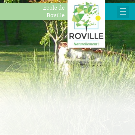
École de
Roville