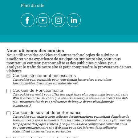
Plan du site
Nous contacter
Nous utilisons des cookies
Nous utilisons des cookies et d'autres technologies de suivi pour
améliorer votre expérience de navigation sur notre site, pour vous
École de Roville
montrer un contenu personnalisé et des publicités ciblées, pour
analyser le trafic de notre site et pour comprendre la provenance de nos
3 rue du Stade
visiteurs.
88700 ROVILLE AUX CHÊNES
Cookies strictement nécessaires
Ces cookies sont essentiels pour vous fournir les services et certaines
Tél : 03 29 65 11 04
fonctionnalités disponibles sur notre site Web.
lycee@roville.fr
Cookies de Fonctionnalité
Ces cookies servent à vous offrir une expérience plus personnalisée sur notre site
Centre de Formation Professionnelle
Web et à mémoriser les choix que vous faites lorsque vous utilisez notre site Web.
(Ex. : mémorisation de vos préférences de langue, de vos identifiants de
connexion...)
Girondel
Cookies de suivi et de performance
88700 SAINT-MAURICE-SUR-MORTAGNE
Ces cookies sont utilisés pour collecter des informations permettant d'analyser le
Tél : 03 29 65 04 29
trafic sur notre site et la manière dont les visiteurs utilisent notre site. (Ex. : suivi du
temps passé, des pages visitées...), ce qui nous aide à comprendre comment nous
cfp@roville.fr
pouvons améliorer notre site Web pour vous. Ces informations collectées
n'identifient aucun visiteur en particulier.
Centre de Formation d'Apprentis