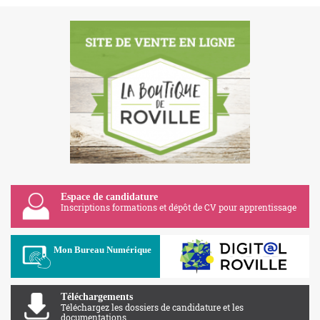
Espace de candidature
Inscriptions formations et dépôt de CV pour apprentissage
Apolearn
Mon Bureau Numérique
Téléchargements
Téléchargez les dossiers de candidature et les
documentations