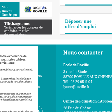
Apolearn
Mon
Bureau
Numérique
Déposer une
Téléchargements
offre d’emploi
Téléchargez les dossiers de
candidature et les
documentations
vigation
Nous contacter
votre expérience de
publicités ciblées,
 visiteurs.
ueil
École de Roville
érer à l'Amicale
sponibles sur notre site Web.
3 rue du Stade
éos visite et témoignages
88700 ROVILLE AUX CHÊNE
t à mémoriser les choix que
ace de téléchargement -
Tél : 03 29 65 11 04
e langue, de vos identifiants
tes nos documentations
lycee@roville.fr
tions légales
sur notre site et la manière
ce qui nous aide à comprendre
n du site
n'identifient aucun visiteur
Centre de Formation d'Appren
28 Rue du Chêne
 fonction de vos habitudes de