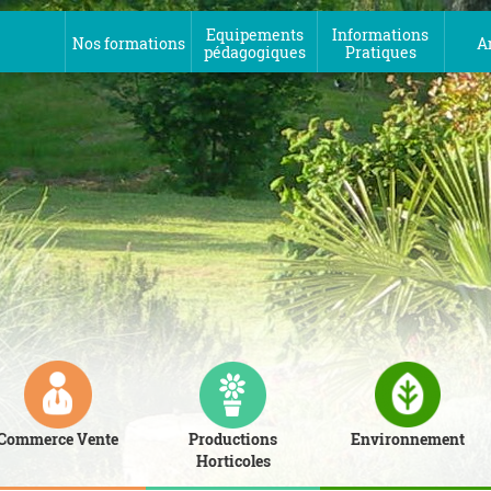
Equipements
Informations
Nos formations
A
pédagogiques
Pratiques
Commerce Vente
Productions
Environnement
Horticoles