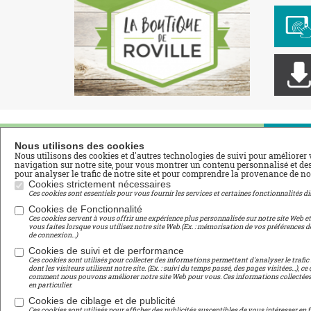
Nos Filières
Na
Nous utilisons des cookies
Nous utilisons des cookies et d'autres technologies de suivi pour améliorer 
navigation sur notre site, pour vous montrer un contenu personnalisé et des 
pour analyser le trafic de notre site et pour comprendre la provenance de nos
Aménagements Paysagers
Acc
Cookies strictement nécessaires
Fleuriste
Adh
Ces cookies sont essentiels pour vous fournir les services et certaines fonctionnalités di
Commerce Vente
Vid
Cookies de Fonctionnalité
Ces cookies servent à vous offrir une expérience plus personnalisée sur notre site Web e
Productions Horticoles
Esp
vous faites lorsque vous utilisez notre site Web.(Ex. : mémorisation de vos préférences d
de connexion...)
Tou
Environnement
Cookies de suivi et de performance
Men
Collège
Ces cookies sont utilisés pour collecter des informations permettant d'analyser le trafic 
dont les visiteurs utilisent notre site. (Ex. : suivi du temps passé, des pages visitées...), 
Pla
comment nous pouvons améliorer notre site Web pour vous. Ces informations collectées 
Digit@l Roville
en particulier.
Cookies de ciblage et de publicité
Ces cookies sont utilisés pour afficher des publicités susceptibles de vous intéresser en