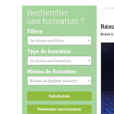
Accue
Rechercher
une formation ?
Résu
Filière
Bravo à
Type de formation
Niveau de formation