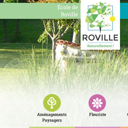
École de
Roville
Aménagements
Fleuriste
Paysagers