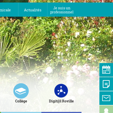
Je suis un
micale
Actualités
professionnel
Collège
Digit@l Roville