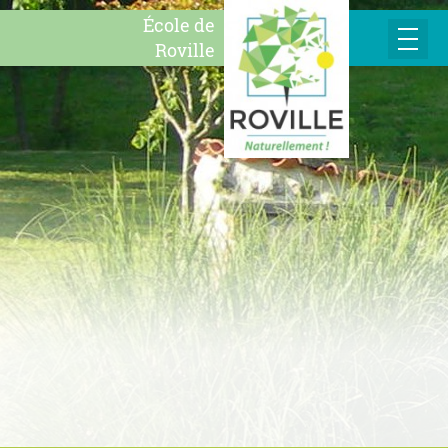
École de
Roville