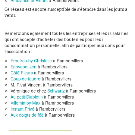
Ambiance et Fleurs
à Rambervillers
Ce réseau est encore susceptible de s'étendre dans les jours à
venir.
Remercions également toutes les entreprises et leurs salariés
qui ont accepté d'acheter des bouteilles pour leur
consommation personnelle, afin de participer aux dons pour
l'association :
Froufrou by Christelle
à Rambervillers
Egovapot'zen
à Rambervillers
Côté Fleurs
à Rambervillers
Coup de foudre
à Rambervillers
M. Rivat Vincent à Rambervillers
Véronique de chez
Schwartz
à Rambervillers
Au petit Diablotin
à Rambervillers
Villemin by Max
à Ramnbervillers
Instant Privé
à Rambervillers
Aux doigts de féé
à Rambervillers