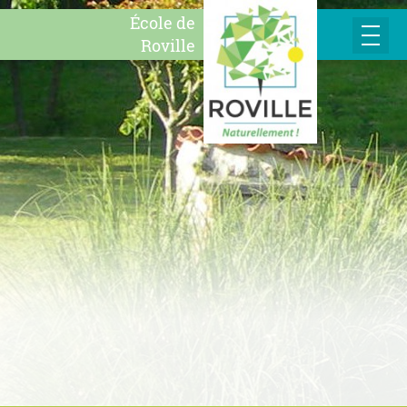
École de
Roville