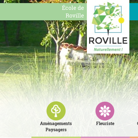
École de
Roville
Aménagements
Fleuriste
Paysagers