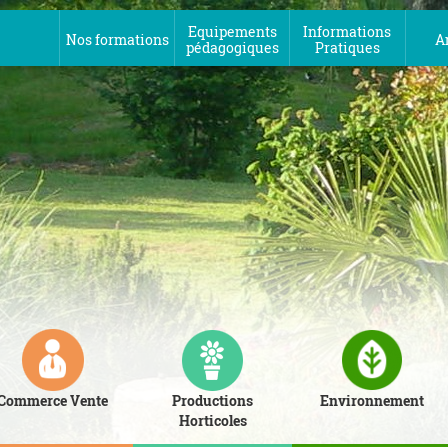
Equipements
Informations
Nos formations
A
pédagogiques
Pratiques
Commerce Vente
Productions
Environnement
Horticoles