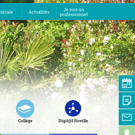
Je suis un
micale
Actualités
professionnel
Collège
Digit@l Roville