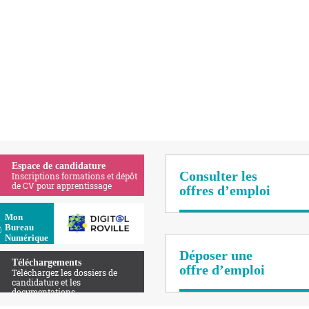
Espace de candidature
Consulter les
Inscriptions formations et dépôt
de CV pour apprentissage
offres d’emploi
Apolearn
Mon
Bureau
Numérique
Déposer une
Téléchargements
offre d’emploi
Téléchargez les dossiers de
candidature et les
documentations