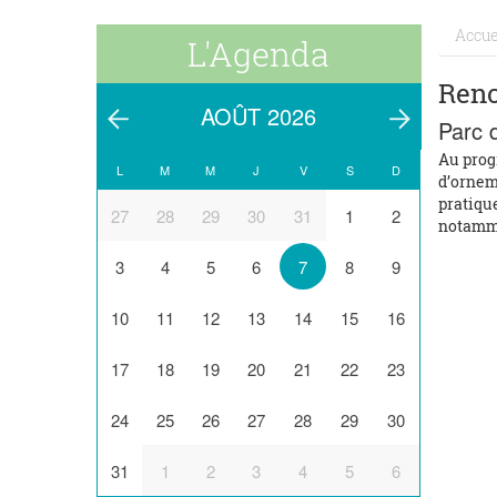
Accue
L'Agenda
Renc
AOÛT 2026
Parc d
Au progr
L
M
M
J
V
S
D
d’ornem
pratique
27
28
29
30
31
1
2
notamme
3
4
5
6
7
8
9
10
11
12
13
14
15
16
17
18
19
20
21
22
23
24
25
26
27
28
29
30
31
1
2
3
4
5
6