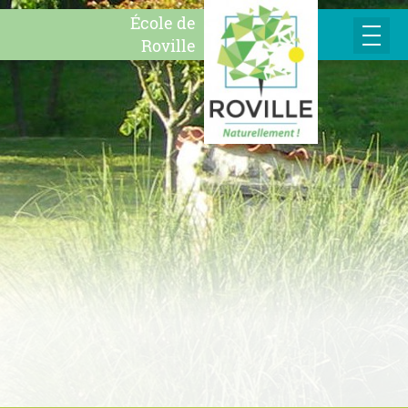
École de
Roville