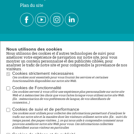
Plan du site
Nous contacter
Nous utilisons des cookies
Nous utilisons des cookies et d'autres technologies de suivi pour
améliorer votre expérience de navigation sur notre site, pour vous
École de Roville
montrer un contenu personnalisé et des publicités ciblées, pour
analyser le trafic de notre site et pour comprendre la provenance de nos
3 rue du Stade
visiteurs.
88700 ROVILLE AUX CHÊNES
Cookies strictement nécessaires
Tél : 03 29 65 11 04
Ces cookies sont essentiels pour vous fournir les services et certaines
fonctionnalités disponibles sur notre site Web.
lycee@roville.fr
Cookies de Fonctionnalité
Ces cookies servent à vous offrir une expérience plus personnalisée sur notre site
Centre de Formation Professionnelle
Web et à mémoriser les choix que vous faites lorsque vous utilisez notre site Web.
(Ex. : mémorisation de vos préférences de langue, de vos identifiants de
connexion...)
Girondel
88700 SAINT-MAURICE-SUR-MORTAGNE
Cookies de suivi et de performance
Ces cookies sont utilisés pour collecter des informations permettant d'analyser le
Tél : 03 29 65 04 29
trafic sur notre site et la manière dont les visiteurs utilisent notre site. (Ex. : suivi du
temps passé, des pages visitées...), ce qui nous aide à comprendre comment nous
cfp@roville.fr
pouvons améliorer notre site Web pour vous. Ces informations collectées
n'identifient aucun visiteur en particulier.
Centre de Formation d'Apprentis