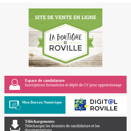
Espace de candidature
Inscriptions formations et dépôt de CV pour apprentissage
Apolearn
Mon Bureau Numérique
Téléchargements
Téléchargez les dossiers de candidature et les
documentations