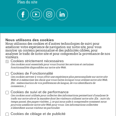
Plan du site
Nous contacter
Nous utilisons des cookies
Nous utilisons des cookies et d'autres technologies de suivi pour
améliorer votre expérience de navigation sur notre site, pour vous
École de Roville
montrer un contenu personnalisé et des publicités ciblées, pour
analyser le trafic de notre site et pour comprendre la provenance de nos
3 rue du Stade
visiteurs.
88700 ROVILLE AUX CHÊNES
Cookies strictement nécessaires
Ces cookies sont essentiels pour vous fournir les services et certaines
Tél : 03 29 65 11 04
fonctionnalités disponibles sur notre site Web.
lycee@roville.fr
Cookies de Fonctionnalité
Ces cookies servent à vous offrir une expérience plus personnalisée sur notre site
Centre de Formation Professionnelle
Web et à mémoriser les choix que vous faites lorsque vous utilisez notre site Web.
(Ex. : mémorisation de vos préférences de langue, de vos identifiants de
connexion...)
Girondel
Cookies de suivi et de performance
88700 SAINT-MAURICE-SUR-MORTAGNE
Ces cookies sont utilisés pour collecter des informations permettant d'analyser le
Tél : 03 29 65 04 29
trafic sur notre site et la manière dont les visiteurs utilisent notre site. (Ex. : suivi du
temps passé, des pages visitées...), ce qui nous aide à comprendre comment nous
cfp@roville.fr
pouvons améliorer notre site Web pour vous. Ces informations collectées
n'identifient aucun visiteur en particulier.
Centre de Formation d'Apprentis
Cookies de ciblage et de publicité