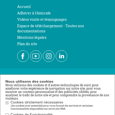
Accueil
Adhérer à l'Amicale
Vidéos visite et témoignages
Espace de téléchargement - Toutes nos
documentations
Mentions légales
Plan du site
Nous contacter
Nous utilisons des cookies
Nous utilisons des cookies et d'autres technologies de suivi pour
améliorer votre expérience de navigation sur notre site, pour vous
École de Roville
montrer un contenu personnalisé et des publicités ciblées, pour
analyser le trafic de notre site et pour comprendre la provenance de nos
3 rue du Stade
visiteurs.
88700 ROVILLE AUX CHÊNES
Cookies strictement nécessaires
Ces cookies sont essentiels pour vous fournir les services et certaines
Tél : 03 29 65 11 04
fonctionnalités disponibles sur notre site Web.
lycee@roville.fr
Cookies de Fonctionnalité