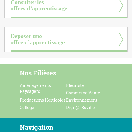
Consulter les
offres d’apprentissage
Déposer une
offre d’apprentissage
Nos Filières
Aménagements
Fleuriste
Paysagers
Commerce Vente
Productions Horticoles
Environnement
Collège
Digit@l Roville
Navigation