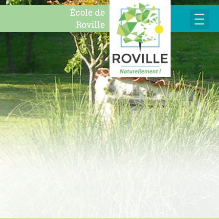
École de
Roville