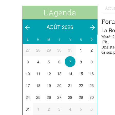
Accue
L'Agenda
Foru
AOÛT 2026
La Ro
Mardi 2 
L
M
M
J
V
S
D
17h.
Une sta
27
28
29
30
31
1
2
de son 
3
4
5
6
7
8
9
10
11
12
13
14
15
16
17
18
19
20
21
22
23
24
25
26
27
28
29
30
31
1
2
3
4
5
6