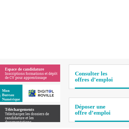
Espace de candidature
Consulter les
Inscriptions formations et dépôt
de CV pour apprentissage
offres d’emploi
Apolearn
Mon
Bureau
Numérique
Déposer une
Téléchargements
offre d’emploi
Téléchargez les dossiers de
candidature et les
documentations