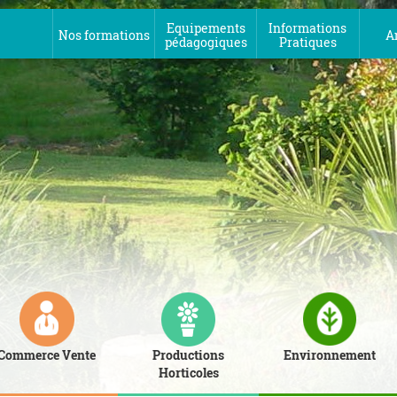
Equipements
Informations
Nos formations
A
pédagogiques
Pratiques
Commerce Vente
Productions
Environnement
Horticoles