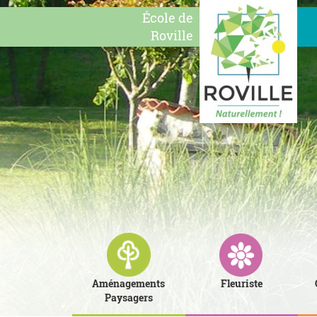
École de
Roville
Aménagements
Fleuriste
Paysagers