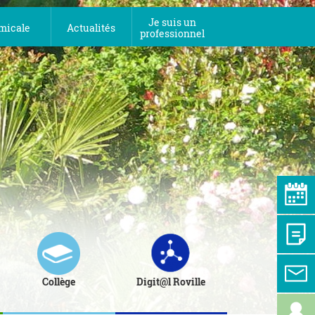
Je suis un
micale
Actualités
professionnel
Collège
Digit@l Roville