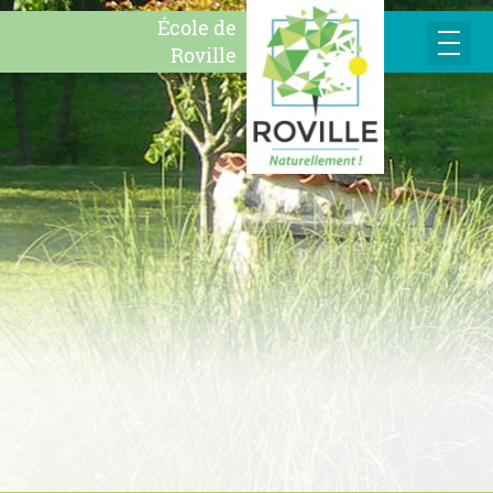
École de
Roville