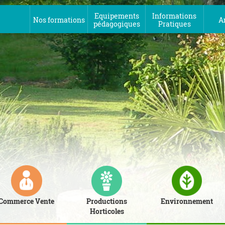
Equipements
Informations
Nos formations
A
pédagogiques
Pratiques
Commerce Vente
Productions
Environnement
Horticoles