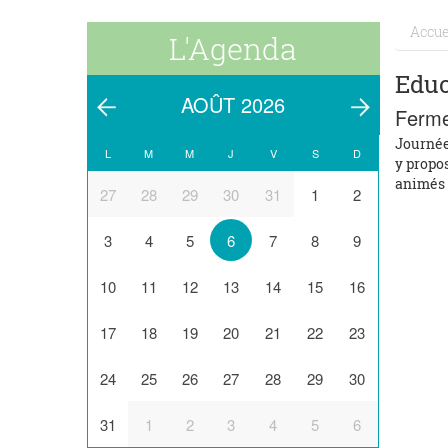
Accue
L'Agenda
Educ
AOÛT 2026
Ferme
Journée
L
M
M
J
V
S
D
y propo
animés 
27
28
29
30
31
1
2
3
4
5
6
7
8
9
10
11
12
13
14
15
16
17
18
19
20
21
22
23
24
25
26
27
28
29
30
31
1
2
3
4
5
6