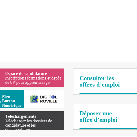
Espace de candidature
Consulter les
Inscriptions formations et dépôt
de CV pour apprentissage
offres d’emploi
Apolearn
Mon
Bureau
Numérique
Déposer une
Téléchargements
offre d’emploi
Téléchargez les dossiers de
candidature et les
documentations