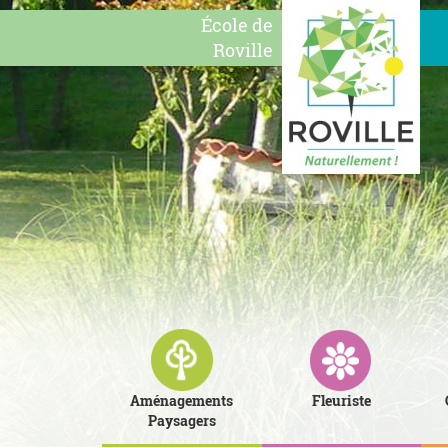
École de
Roville
Aménagements
Fleuriste
Paysagers