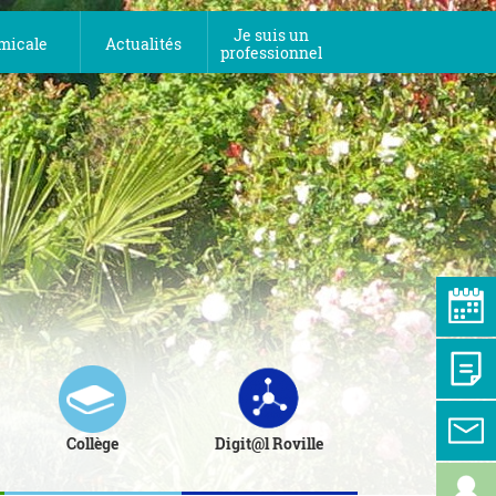
Je suis un
micale
Actualités
professionnel
Collège
Digit@l Roville