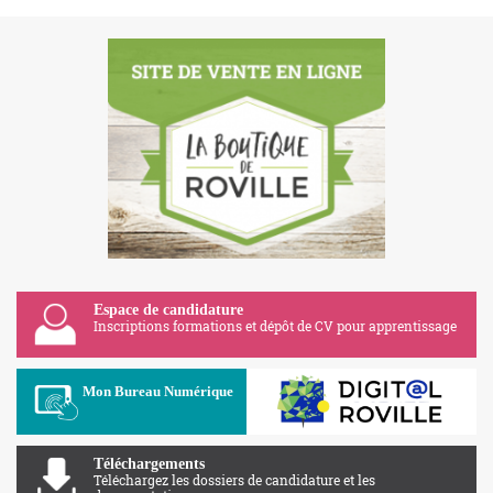
Espace de candidature
Inscriptions formations et dépôt de CV pour apprentissage
Apolearn
Mon Bureau Numérique
Téléchargements
Téléchargez les dossiers de candidature et les