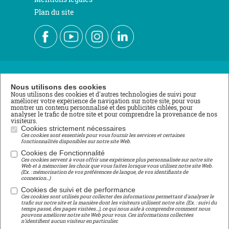
Plan du site
Nous contacter
Nous utilisons des cookies
Nous utilisons des cookies et d'autres technologies de suivi pour
améliorer votre expérience de navigation sur notre site, pour vous
École de Roville
montrer un contenu personnalisé et des publicités ciblées, pour
analyser le trafic de notre site et pour comprendre la provenance de nos
3 rue du Stade
visiteurs.
88700 ROVILLE AUX CHÊNES
Cookies strictement nécessaires
Tél : 03 29 65 11 04
Ces cookies sont essentiels pour vous fournir les services et certaines
fonctionnalités disponibles sur notre site Web.
lycee@roville.fr
Cookies de Fonctionnalité
Ces cookies servent à vous offrir une expérience plus personnalisée sur notre site
Centre de Formation Professionnelle
Web et à mémoriser les choix que vous faites lorsque vous utilisez notre site Web.
(Ex. : mémorisation de vos préférences de langue, de vos identifiants de
connexion...)
Girondel
88700 SAINT-MAURICE-SUR-MORTAGNE
Cookies de suivi et de performance
Ces cookies sont utilisés pour collecter des informations permettant d'analyser le
Tél : 03 29 65 04 29
trafic sur notre site et la manière dont les visiteurs utilisent notre site. (Ex. : suivi du
temps passé, des pages visitées...), ce qui nous aide à comprendre comment nous
cfp@roville.fr
pouvons améliorer notre site Web pour vous. Ces informations collectées
n'identifient aucun visiteur en particulier.