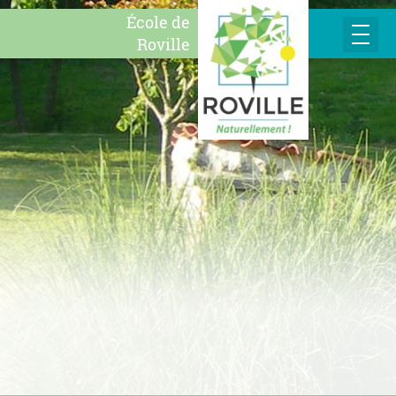
École de
Roville